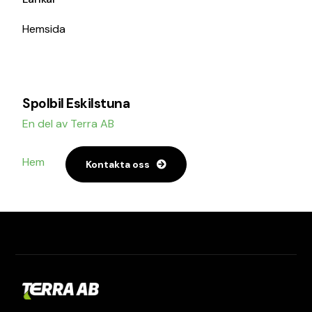
Hemsida
Spolbil Eskilstuna
En del av Terra AB
Hem
Kontakta oss